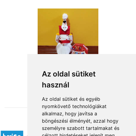
Az oldal sütiket
használ
from HUF15,760
Az oldal sütiket és egyéb
nyomkövető technológiákat
alkalmaz, hogy javítsa a
böngészési élményét, azzal hogy
Accepted payment methods
személyre szabott tartalmakat és
célzott hirdetéseket jelenít meg,