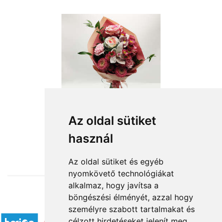
Az oldal sütiket
használ
from HUF19,600
Az oldal sütiket és egyéb
nyomkövető technológiákat
alkalmaz, hogy javítsa a
böngészési élményét, azzal hogy
Accepted payment methods
személyre szabott tartalmakat és
célzott hirdetéseket jelenít meg,