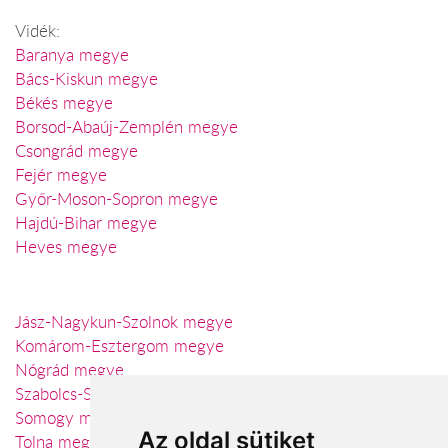
Vidék:
Baranya megye
Bács-Kiskun megye
Békés megye
Borsod-Abaúj-Zemplén megye
Csongrád megye
Fejér megye
Győr-Moson-Sopron megye
Hajdú-Bihar megye
Heves megye
Jász-Nagykun-Szolnok megye
Komárom-Esztergom megye
Nógrád megye
Szabolcs-Szatmár-Bereg megye
Somogy megye
Az oldal sütiket
Tolna megye