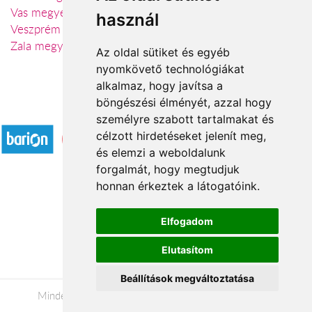
Vas megye
használ
Veszprém megye
Zala megye
Az oldal sütiket és egyéb
nyomkövető technológiákat
alkalmaz, hogy javítsa a
böngészési élményét, azzal hogy
Elfogadott fizetési módok
személyre szabott tartalmakat és
célzott hirdetéseket jelenít meg,
és elemzi a weboldalunk
forgalmát, hogy megtudjuk
honnan érkeztek a látogatóink.
Á.SZ.F.
Elfogadom
Impresszum
Elutasítom
Adatkezelési tájékoztató
Beállítások megváltoztatása
Minden jog fenntartva © 2026 |
+36 20 488-8362
|