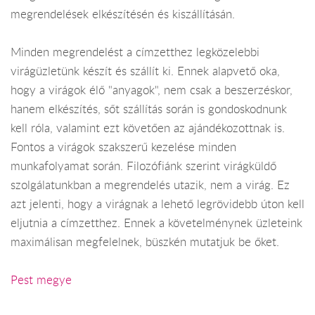
megrendelések elkészítésén és kiszállításán.
Minden megrendelést a címzetthez legközelebbi
virágüzletünk készít és szállít ki. Ennek alapvető oka,
hogy a virágok élő "anyagok", nem csak a beszerzéskor,
hanem elkészítés, sőt szállítás során is gondoskodnunk
kell róla, valamint ezt követően az ajándékozottnak is.
Fontos a virágok szakszerű kezelése minden
munkafolyamat során. Filozófiánk szerint virágküldő
szolgálatunkban a megrendelés utazik, nem a virág. Ez
azt jelenti, hogy a virágnak a lehető legrövidebb úton kell
eljutnia a címzetthez. Ennek a követelménynek üzleteink
maximálisan megfelelnek, büszkén mutatjuk be őket.
Pest megye